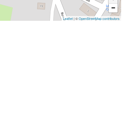
−
Leaflet
| ©
OpenStreetMap contributors