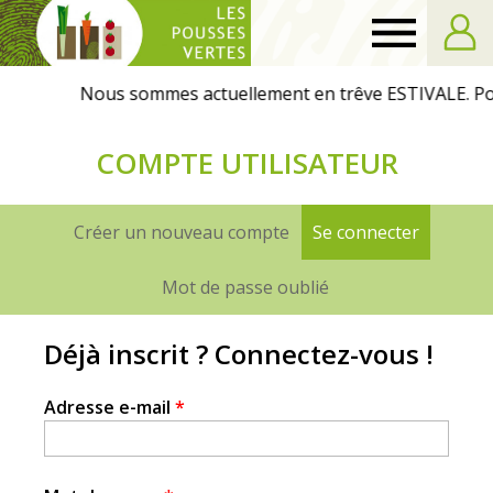
Les
Pousses
COMPTE UTILISATEUR
Vertes
Créer un nouveau compte
Se connecter
(onglet a
Onglets
principaux
Mot de passe oublié
Déjà inscrit ? Connectez-vous !
Adresse e-mail
*